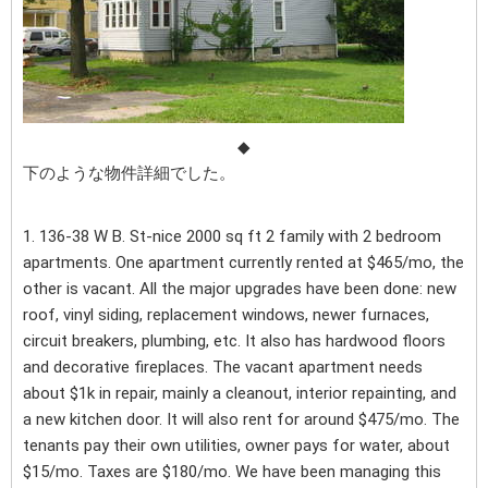
◆
下のような物件詳細でした。
1. 136-38 W B. St-nice 2000 sq ft 2 family with 2 bedroom
apartments. One apartment currently rented at $465/mo, the
other is vacant. All the major upgrades have been done: new
roof, vinyl siding, replacement windows, newer furnaces,
circuit breakers, plumbing, etc. It also has hardwood floors
and decorative fireplaces. The vacant apartment needs
about $1k in repair, mainly a cleanout, interior repainting, and
a new kitchen door. It will also rent for around $475/mo. The
tenants pay their own utilities, owner pays for water, about
$15/mo. Taxes are $180/mo. We have been managing this