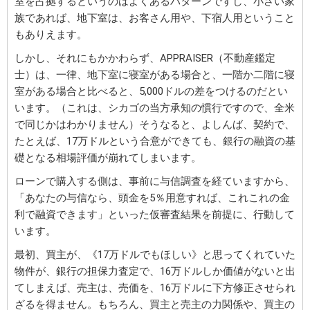
室を占拠するというのはよくあるパターンですし、小さい家
族であれば、地下室は、お客さん用や、下宿人用ということ
もありえます。
しかし、それにもかかわらず、APPRAISER（不動産鑑定
士）は、一律、地下室に寝室がある場合と、一階か二階に寝
室がある場合と比べると、5,000ドルの差をつけるのだとい
います。（これは、シカゴの当方承知の慣行ですので、全米
で同じかはわかりません）そうなると、よしんば、契約で、
たとえば、17万ドルという合意ができても、銀行の融資の基
礎となる相場評価が崩れてしまいます。
ローンで購入する側は、事前に与信調査を経ていますから、
「あなたの与信なら、頭金を5％用意すれば、これこれの金
利で融資できます」といった仮審査結果を前提に、行動して
います。
最初、買主が、《17万ドルでもほしい》と思ってくれていた
物件が、銀行の担保力査定で、16万ドルしか価値がないと出
てしまえば、売主は、売価を、16万ドルに下方修正させられ
ざるを得ません。もちろん、買主と売主の力関係や、買主の