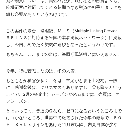
期の融資については、高金利だが、銀行などの融資よりも、
臨機応変に対応してくれる短期つなぎ融資の相手とタッグを
組む必要があるというわけです。
この案件の場合、修理後、ＭＬＳ（Multiple Listing Service,
ＲＥＩＮＳに対応する米国の業者掲載ネットワーク）に掲載
し、今回、めでたく契約の運びとなったというわけです。
もちろん、ここまでの道は、毎回順風満帆とはいえません。
今年、特に苦戦したのは、冬の大雪。
もともとが積雪が多く、冬は、客足がとまる土地柄。一般
に、感謝祭後は、クリスマスもありますし、雪も降るという
ことで、2月の確定申告シーズンが来るまでは、売買は、オ
フシーズン。
とはいっても、普通の冬なら、ゼロになるというところまで
は行かないところ、世界中で報道された今年の厳寒で、ＦＯ
Ｒ ＳＡＬＥサインをあげた11月末以降、内見自体が少な