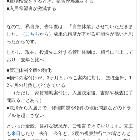
■建物検査をするとき、積雪が邪魔をする
■入居希望者が激減する
なので、私自身、去年度は、「自主休業」させていただきま
した。（
こちら
から）成果の精度が下がる可能性が高いと思
ったからです。
しかし、現在、投資先に対する管理体制は、相当に向上して
おり、去年と比べ、
■管理体制全般の強化
■物件の客付けが、3ヶ月というご案内に対し、ほぼ全軒、1-
2ヶ月の前倒しができている
（ただし、家賃補助案件は、入居決定後、書類や検査に手
間取ることあり）
■決済から入居まで、修理問題や物件の瑕疵問題などのトラ
ブルを起こさない
といった全般、良好な状況が、ご報告できております。売主
も
来日
したり、去年、今年と、2度の視察旅行での皆さんと