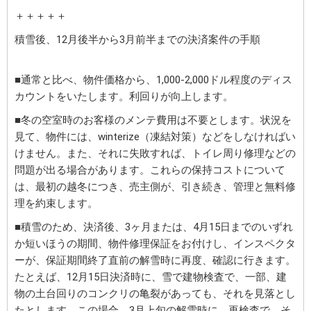
＋＋＋＋＋
積雪後、12月後半から3月前半までの決済案件の手順
■通常と比べ、物件価格から、1,000-2,000ドル程度のディス
カウントをいたします。利回りが向上します。
■冬の空室時のお客様のメンテ費用は不要とします。状況を
見て、物件には、winterize（凍結対策）などをしなければい
けません。また、それに失敗すれば、トイレ周り修理などの
問題が出る場合があります。これらの保持コストについて
は、最初の越冬につき、売主側が、引き続き、管理と無料修
理を約束します。
■積雪のため、決済後、3ヶ月または、4月15日までのいずれ
か短いほうの期間、物件修理保証をお付けし、インスペクタ
ーが、保証期間終了直前の解雪時に再度、確認に行きます。
たとえば、12月15日決済時に、雪で建物検査で、一部、建
物の土台回りのコンクリの亀裂があっても、それを見落とし
たとします。この場合、3月上旬の解雪時に、再検査で、そ