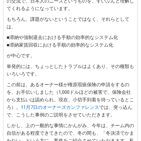
の交流で、日本人のニーズというものを、ずいぶんと理解し
てくれるようになっています。
もちろん、課題がないということではなく、それらとして
は、
■滞納や強制退去における手順の効率的なシステム化
■滞納家賃回収における手順の効率的なシステム化
が中心です。
単発的には、ちょっとしたトラブルはよくあり、その種類も
いろいろです。
この前は、あるオーナー様が権原瑕疵保険の申請をするの
を、お手伝いしました（1,000ドルほどの被害で、保険会社
から支払いは認められ、現在、小切手到着を待っているとこ
ろ）。
11月7日のオーナーズカンファレンス
では、突っ込ん
で、こうした事例のご説明をさせていただきます。
しかし、上の一般的な事情にかんがみ、今年は、チーム内の
自信がある程度できてきたので、冬の間も、「冬決済でかま
わない」という方に、案件をご紹介させていただきます。私