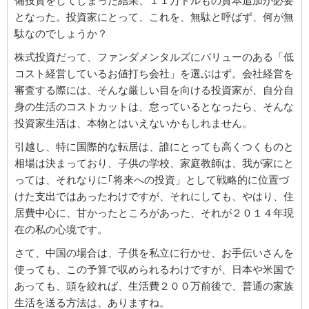
備投資をしてしまった結果、１１万ドルもの資本追加が必要
となった。投資家にとって、これを、無駄と呼ばず、何が無
駄なのでしょうか？
株式投資だって、ファンダメンタルズにバリューのある「低
コスト経営しているお値打ち会社」を選ぶはず。会社経営を
審査する際には、そんな厳しい目を向ける投資家が、自分自
身の生活のコストカットは、怠っているとなったら、そんな
投資家生活は、本物とはいえないかもしれません。
引越し、特に国際的な転居は、誰にとっても高くつくものと
相場は決まっており、子供の学校、家庭教師は、我が家にと
っては、それなりに｢将来への投資」として戦略的に位置づ
けた支出ではあったわけですが、それにしても、やはり、住
居費中心に、甘かったところがあった、それが２０１４年現
在の私の心境です。
さて、中国の場合は、子供を私立に行かせ、お手伝いさんを
使っても、この予算で収められるわけですが、日本や米国で
あっても、頭を絞れば、生活費２００万前後で、普通の家族
生活を送る方法は、ありますね。