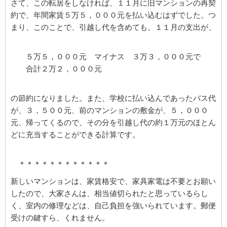
さて、この転居をしなければ、１１月に旧マンションの再契
約で、年間家賃５万５，０００元を払い込むはずでした。つ
まり、このことで、引越し代を含めても、１１月の支出が、
５万５，０００元 マイナス ３万３，０００元で
合計２万２，０００元
の節約になりました。また、学校に払い込んであったバス代
が、３，５００元、前のマンションの敷金が、５，０００
元、帰ってくるので、その分を引越し代の約１万元のほとん
どに充当することができる計算です。
＊＊＊＊＊＊＊＊＊＊＊＊
新しいマンションは、家賃格安で、家具家電は不要とお願い
したので、大家さんは、相当値切られたと思っているらし
く、室内の修理などは、自己負担を強いられています。郵便
受けの鍵すら、くれません。