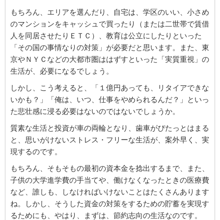
もちろん、エリアを選んだり、自宅は、学区のいい、小さめ
のマンションをキャッシュで買ったり（または二世帯で賃借
人を同居させたりＥＴＣ）、教育は公立にしたりといった
「その国の事情なりの対策」が必要だと思います。また、東
京やＮＹＣなどの大都市圏ははずすといった「実質重視」の
生活が、必要になるでしょう。
しかし、こう考えると、「１億円あっても、リタイアできな
いかも？」「俺は、いつ、仕事をやめられるんだ？」といっ
た悲壮感に浸る必要はないのではないでしょうか。
質素な生活と投資が車の両輪となり、歯車がぴたっとはまる
と、思いがけないストレス・フリーな生活が、案外早く、実
現するのです。
もちろん、そもそもの最初の資本金を捻出するまで、また、
子供の大学進学費の手当てや、働けなくなったときの医療費
など、誰しも、しなければいけないことはたくさんあります
ね。しかし、そうした資金の対策をするための貯蓄を実現す
るためにも、やはり、まずは、節約志向の生活なのです。