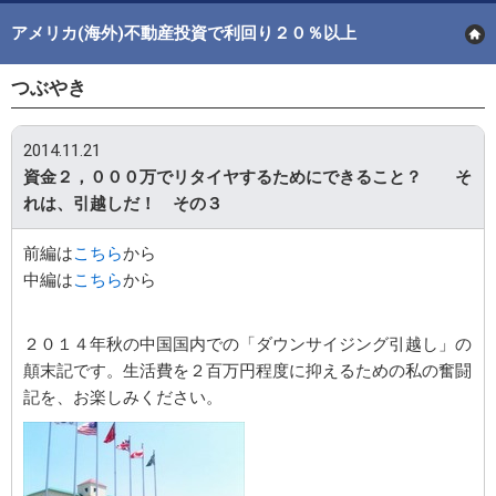
アメリカ(海外)不動産投資で利回り２０％以上
つぶやき
2014.11.21
資金２，０００万でリタイヤするためにできること？ そ
れは、引越しだ！ その３
前編は
こちら
から
中編は
こちら
から
２０１４年秋の中国国内での「ダウンサイジング引越し」の
顛末記です。生活費を２百万円程度に抑えるための私の奮闘
記を、お楽しみください。