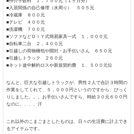
■仲介手数料 １，７５０元（１ヶ月分）
■入居関係の自己修理（水周り） ５０５元
■冷蔵庫 ８００元
■テレビ ４００元
■洗濯機 ７００元
■ソファなどＤＩＹ式簡易家具一式 １，０００元
■自転車二台 ２，４００元
■引越しの荷物梱包や開封・お手伝いさん ６５０元
■引越しトラック ２６０元
■ネット途中解約ロスや新規契約費 １、５００元位
なんと、巨大な引越しトラックが、男性２人で合計３時間の
作業をしてくれて、５，０００円というのですから、びっく
りしました。。。お手伝いさんですら、時給３０元６００円
なのに、、、、汗
これ以外のこまごまとしたものは、日々の生活費に計上でき
るアイテムです。