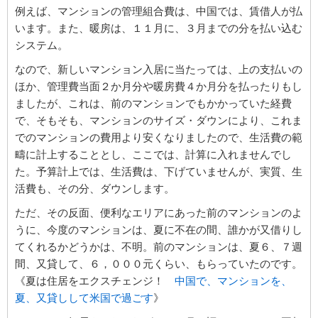
例えば、マンションの管理組合費は、中国では、賃借人が払
います。また、暖房は、１１月に、３月までの分を払い込む
システム。
なので、新しいマンション入居に当たっては、上の支払いの
ほか、管理費当面２か月分や暖房費４か月分を払ったりもし
ましたが、これは、前のマンションでもかかっていた経費
で、そもそも、マンションのサイズ・ダウンにより、これま
でのマンションの費用より安くなりましたので、生活費の範
疇に計上することとし、ここでは、計算に入れませんでし
た。予算計上では、生活費は、下げていませんが、実質、生
活費も、その分、ダウンします。
ただ、その反面、便利なエリアにあった前のマンションのよ
うに、今度のマンションは、夏に不在の間、誰かが又借りし
てくれるかどうかは、不明。前のマンションは、夏６、７週
間、又貸して、６，０００元くらい、もらっていたのです。
《夏は住居をエクスチェンジ！
中国で、マンションを、
夏、又貸しして米国で過ごす
》