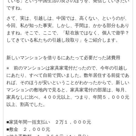
ている」という中国生活の良さのほうを、発信していきたい
ですね。
さて、実は、引越しは、中国では、高くない、というのが、
今回、私が知った事実。しかし、手間は、かかる部分もあり
ますね。そこで、ここで、「駐在族ではなく、個人で遊学？
してきている私たちの引越し段取り」をご紹介します。
新しいマンションを借りるにあたって必要だった諸費用
※ 前のマンションは家具家電付だったので、今年の引越し
にあたり、すべて自前で買いました。数年居住する前提であ
れば、そのほうが安いということがわかったからで、新しい
マンションの敷地内で見ると、家具家電付の部屋は、毎月、
家具なしに比べ、４００元以上、つまり、年間５，０００元
以上、割高でした。
■家賃年間一括支払い ２万１，０００元
■敷金 ２，０００元